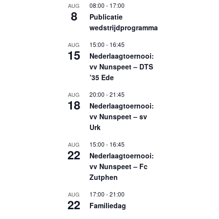
08:00
-
17:00
AUG
8
Publicatie
wedstrijdprogramma
15:00
-
16:45
AUG
15
Nederlaagtoernooi:
vv Nunspeet – DTS
’35 Ede
20:00
-
21:45
AUG
18
Nederlaagtoernooi:
vv Nunspeet – sv
Urk
15:00
-
16:45
AUG
22
Nederlaagtoernooi:
vv Nunspeet – Fc
Zutphen
17:00
-
21:00
AUG
22
Familiedag