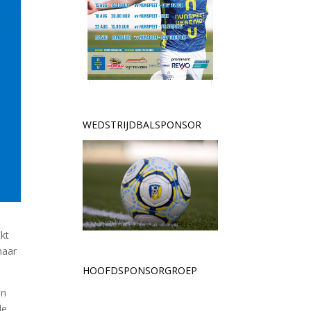
WEDSTRIJDBALSPONSOR
kt
naar
HOOFDSPONSORGROEP
in
le