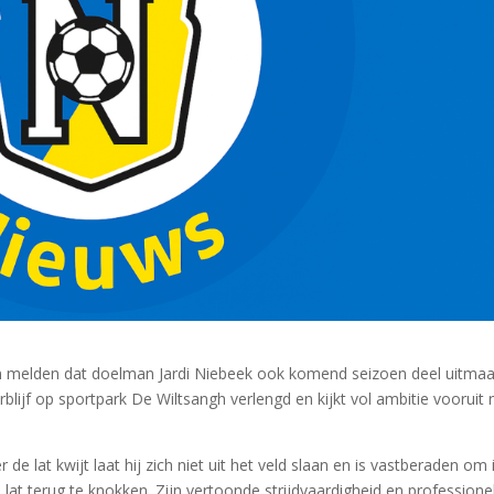
n melden dat doelman Jardi Niebeek ook komend seizoen deel uitmaa
erblijf op sportpark De Wiltsangh verlengd en kijkt vol ambitie vooruit 
 de lat kwijt laat hij zich niet uit het veld slaan en is vastberaden om 
lat terug te knokken. Zijn vertoonde strijdvaardigheid en professione