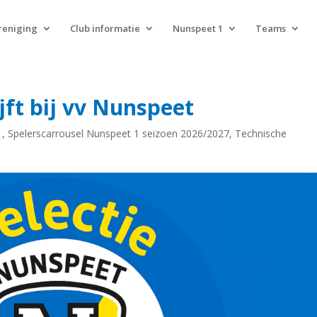
reniging
Club informatie
Nunspeet 1
Teams
jft bij vv Nunspeet
1
,
Spelerscarrousel Nunspeet 1 seizoen 2026/2027
,
Technische