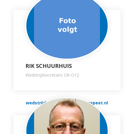
RIK SCHUURHUIS
Wedstrijdsecretaris O8-O12
wedstrijdsecr.pupillen@vvnunspeet.nl