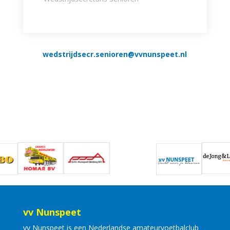
wedstrijdsecr.senioren@vvnunspeet.nl
vv Nunspeet
vv Nunspeet is een Nederlandse amateurvoetbalclub