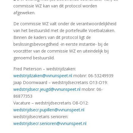
commissie WZ kan van dit protocol worden
afgeweken.
De commissie WZ valt onder de verantwoordelijkheid
van het bestuurslid met de portefeuille Voetbalzaken.
Binnen de kaders van dit protocol ligt de
beslissingsbevoegdheid -in eerste instantie- bij de
voorzitter van de commissie WZ en uiteindelijk bij
genoemd bestuurslid.
Fred Pieterson – wedstrijdzaken:
wedstrijdzaken@vvnunspeet.nl
mobnr: 06-53249939
Jaap Doornwaard – wedstrijdsecretaris O13-O19:
wedstrijdsecr.jeugd@vvnunspeet.nl
mobnr: 06-
86877353
Vacature – wedstrijdsecretaris O8-O12:
wedstrijdsecr.pupillen@vvnunspeet.nl
wedstrijdsecretaris senioren:
wedstrijdsecr.senioren@vvnunspeet.nl