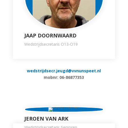
JAAP DOORNWAARD
Wedstrijdsecretaris O13-O19
wedstrijdsecr.jeugd@vvnunspeet.nl
mobnr: 06-86877353
JEROEN VAN ARK
Wedstrijdsecretaris Senioren