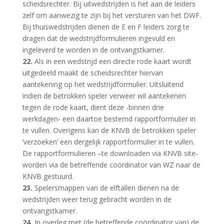
scheidsrechter. Bij uitwedstrijden is het aan de leiders
zelf om aanwezig te zijn bij het versturen van het DWF.
Bij thuiswedstrijden dienen de E en F leiders zorg te
dragen dat de wedstrijdformulieren ingevuld en
ingeleverd te worden in de ontvangstkamer.
22.
Als in een wedstrijd een directe rode kaart wordt
uitgedeeld maakt de scheidsrechter hiervan
aantekening op het wedstrijdformulier. Uitsluitend
indien de betrokken speler verweer wil aantekenen
tegen de rode kaart, dient deze -binnen drie
werkdagen- een daartoe bestemd rapportformulier in
te vullen. Overigens kan de KNVB de betrokken speler
‘verzoeken’ een dergelijk rapportformulier in te vullen.
De rapportformulieren –te downloaden via KNVB site-
worden via de betreffende coördinator van WZ naar de
KNVB gestuurd.
23.
Spelersmappen van de elftallen dienen na de
wedstrijden weer terug gebracht worden in de
ontvangstkamer.
24.
In overleg met (de betreffende coördinator van) de