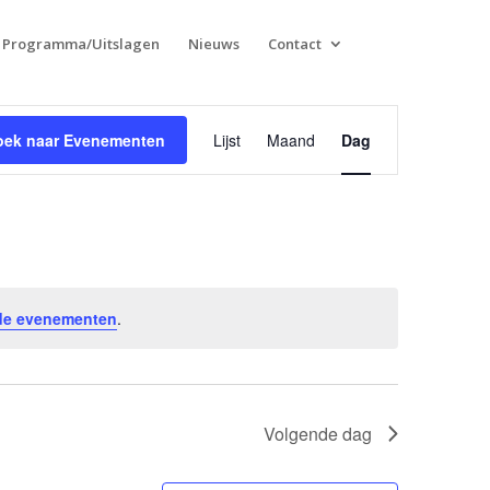
Programma/Uitslagen
Nieuws
Contact
Evenement
weergaven
oek naar Evenementen
Lijst
Maand
Dag
navigatie
de evenementen
.
Volgende dag