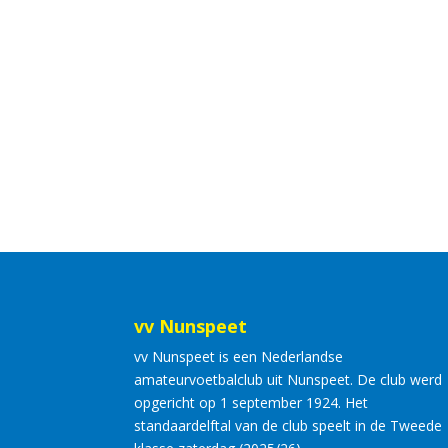
vv Nunspeet
vv Nunspeet is een Nederlandse
amateurvoetbalclub uit Nunspeet. De club werd
opgericht op 1 september 1924. Het
standaardelftal van de club speelt in de Tweede