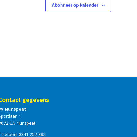
Abonneer op kalender
Contact gegevens
vv Nunspeet
Sportlaan 1
8072 CA Nunspeet
Telefoon:
0341 252 882