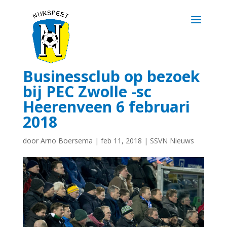
Businessclub op bezoek
bij PEC Zwolle -sc
Heerenveen 6 februari
2018
door
Arno Boersema
|
feb 11, 2018
|
SSVN Nieuws