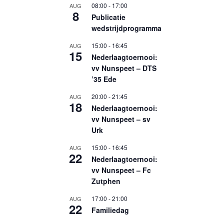
08:00
-
17:00
AUG
8
Publicatie
wedstrijdprogramma
15:00
-
16:45
AUG
15
Nederlaagtoernooi:
vv Nunspeet – DTS
’35 Ede
20:00
-
21:45
AUG
18
Nederlaagtoernooi:
vv Nunspeet – sv
Urk
15:00
-
16:45
AUG
22
Nederlaagtoernooi:
vv Nunspeet – Fc
Zutphen
17:00
-
21:00
AUG
22
Familiedag