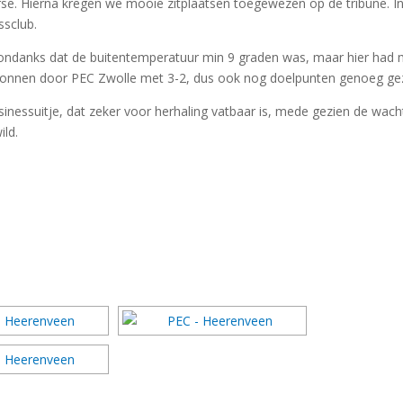
se. Hierna kregen we mooie zitplaatsen toegewezen op de tribune. I
ssclub.
ondanks dat de buitentemperatuur min 9 graden was, maar hier had
onnen door PEC Zwolle met 3-2, dus ook nog doelpunten genoeg gez
nessuitje, dat zeker voor herhaling vatbaar is, mede gezien de wacht
ld.
DIAVOORSTELLING TONEN]