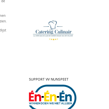
n de
 men
ien.
lijst
SUPPORT VV NUNSPEET