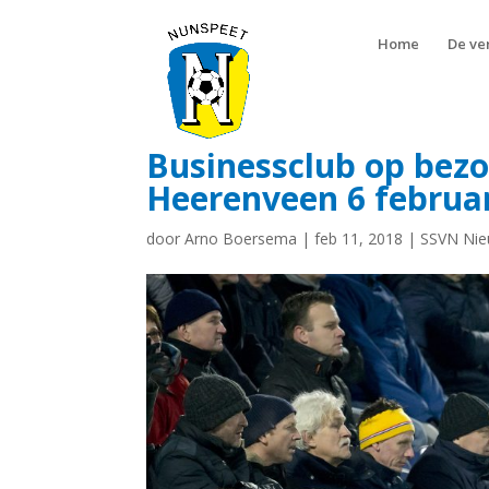
Home
De ve
Businessclub op bezoe
Heerenveen 6 februar
door
Arno Boersema
|
feb 11, 2018
|
SSVN Ni