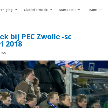
reniging
Club informatie
Nunspeet 1
Teams
k bij PEC Zwolle -sc
i 2018
euws