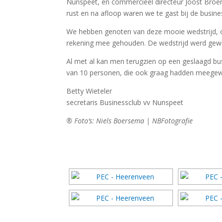
Nunspeet, en commercieel directeur Joost Broer
rust en na afloop waren we te gast bij de busine
We hebben genoten van deze mooie wedstrijd, 
rekening mee gehouden. De wedstrijd werd gew
Al met al kan men terugzien op een geslaagd busi
van 10 personen, die ook graag hadden meegewi
Betty Wieteler
secretaris Businessclub vv Nunspeet
® Foto’s: Niels Boersema | NBFotografie
[