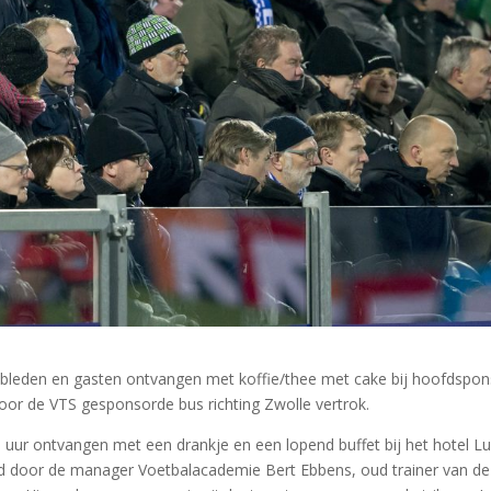
clubleden en gasten ontvangen met koffie/thee met cake bij hoofdspo
r de VTS gesponsorde bus richting Zwolle vertrok.
 uur ontvangen met een drankje en een lopend buffet bij het hotel 
d door de manager Voetbalacademie Bert Ebbens, oud trainer van de