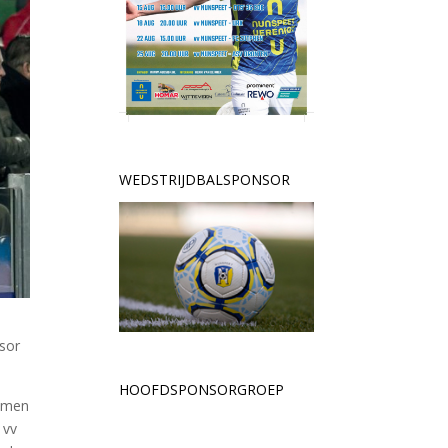
WEDSTRIJDBALSPONSOR
nsor
HOOFDSPONSORGROEP
Lumen
 vv