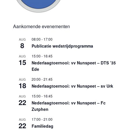
Aankomende evenementen
08:00
-
17:00
AUG
8
Publicatie wedstrijdprogramma
15:00
-
16:45
AUG
15
Nederlaagtoernooi: vv Nunspeet – DTS ’35
Ede
20:00
-
21:45
AUG
18
Nederlaagtoernooi: vv Nunspeet – sv Urk
15:00
-
16:45
AUG
22
Nederlaagtoernooi: vv Nunspeet – Fc
Zutphen
17:00
-
21:00
AUG
22
Familiedag