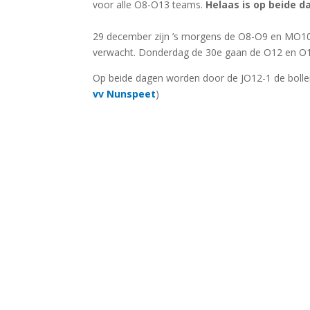
voor alle O8-O13 teams.
Helaas is op beide 
29 december zijn ’s morgens de O8-O9 en MO10
verwacht. Donderdag de 30e gaan de O12 en O1
Op beide dagen worden door de JO12-1 de bollen 
vv Nunspeet
)