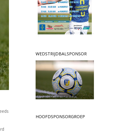
WEDSTRIJDBALSPONSOR
teeds
HOOFDSPONSORGROEP
erd