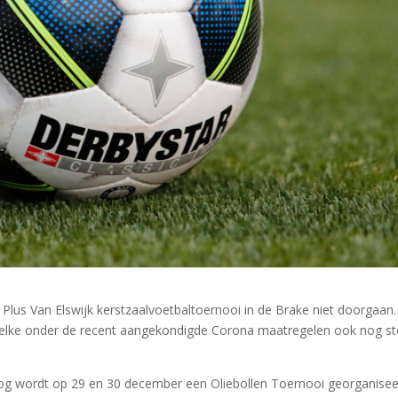
Plus Van Elswijk kerstzaalvoetbaltoernooi in de Brake niet doorgaan.
 welke onder de recent aangekondigde Corona maatregelen ook nog s
tog wordt op 29 en 30 december een Oliebollen Toernooi georganise