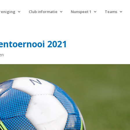
reniging
Club informatie
Nunspeet 1
Teams
entoernooi 2021
en