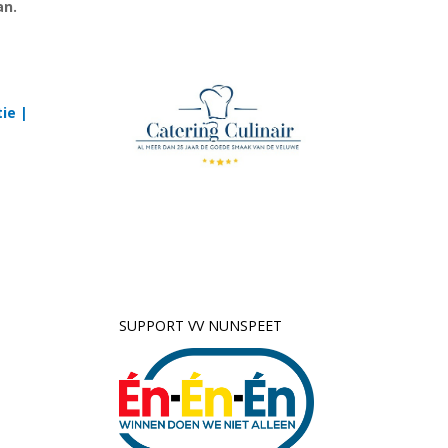
an.
ie |
SUPPORT VV NUNSPEET