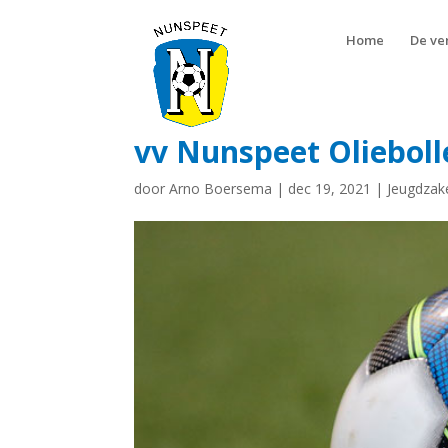
Home
De ve
vv Nunspeet Olieboll
door
Arno Boersema
|
dec 19, 2021
|
Jeugdzak