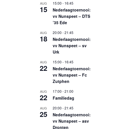
15:00
-
16:45
AUG
15
Nederlaagtoernooi:
vv Nunspeet – DTS
’35 Ede
20:00
-
21:45
AUG
18
Nederlaagtoernooi:
vv Nunspeet – sv
Urk
15:00
-
16:45
AUG
22
Nederlaagtoernooi:
vv Nunspeet – Fc
Zutphen
17:00
-
21:00
AUG
22
Familiedag
20:00
-
21:45
AUG
25
Nederlaagtoernooi:
vv Nunspeet – asv
Dronten