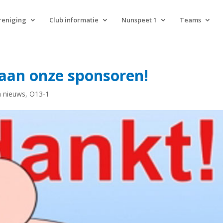
reniging
Club informatie
Nunspeet 1
Teams
 aan onze sponsoren!
 nieuws
,
O13-1