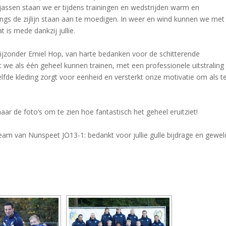
jassen staan we er tijdens trainingen en wedstrijden warm en
langs de zijlijn staan aan te moedigen. In weer en wind kunnen we met
 is mede dankzij jullie.
bijzonder Emiel Hop, van harte bedanken voor de schitterende
at we als één geheel kunnen trainen, met een professionele uitstraling
lfde kleding zorgt voor eenheid en versterkt onze motivatie om als 
aar de foto’s om te zien hoe fantastisch het geheel eruitziet!
am van Nunspeet JO13-1: bedankt voor jullie gulle bijdrage en gewel
DIAVOORSTELLING TONEN]