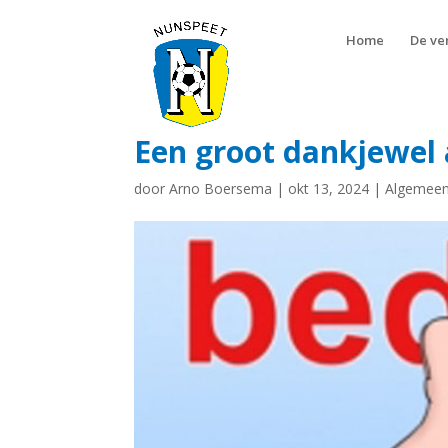
Home
De ve
Een groot dankjewel
door
Arno Boersema
|
okt 13, 2024
|
Algemeen