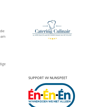
 die
team
dige
SUPPORT VV NUNSPEET