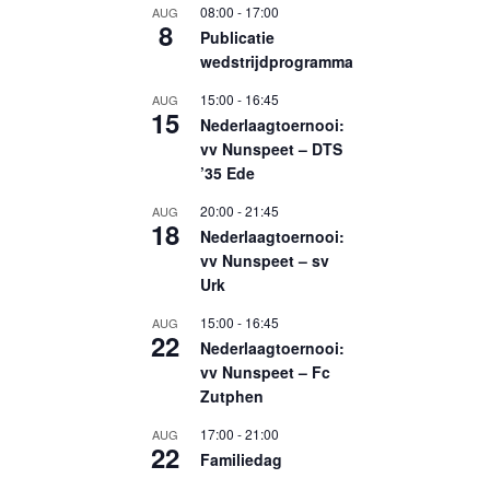
08:00
-
17:00
AUG
8
Publicatie
wedstrijdprogramma
15:00
-
16:45
AUG
15
Nederlaagtoernooi:
vv Nunspeet – DTS
’35 Ede
20:00
-
21:45
AUG
18
Nederlaagtoernooi:
vv Nunspeet – sv
Urk
15:00
-
16:45
AUG
22
Nederlaagtoernooi:
vv Nunspeet – Fc
Zutphen
17:00
-
21:00
AUG
22
Familiedag