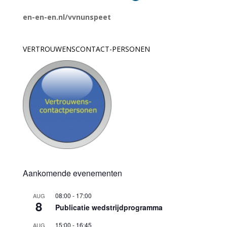
en-en-en.nl/vvnunspeet
VERTROUWENSCONTACT-PERSONEN
Aankomende evenementen
08:00
-
17:00
AUG
8
Publicatie wedstrijdprogramma
15:00
-
16:45
AUG