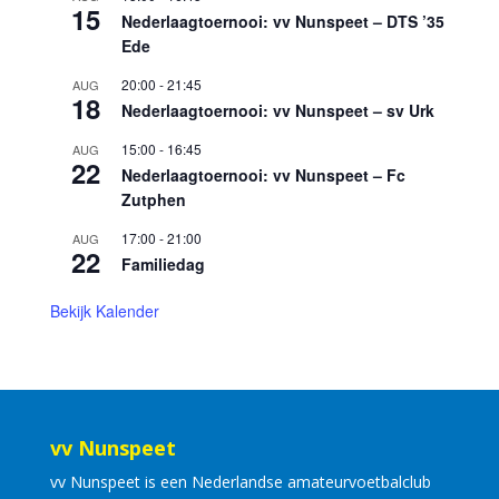
15
Nederlaagtoernooi: vv Nunspeet – DTS ’35
Ede
20:00
-
21:45
AUG
18
Nederlaagtoernooi: vv Nunspeet – sv Urk
15:00
-
16:45
AUG
22
Nederlaagtoernooi: vv Nunspeet – Fc
Zutphen
17:00
-
21:00
AUG
22
Familiedag
Bekijk Kalender
vv Nunspeet
vv Nunspeet is een Nederlandse amateurvoetbalclub